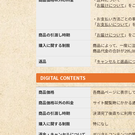
「
お届けについて
」を
・お支払い方法ごとの
「
お支払いについて
」
商品の引渡し時期
「
お届けについて
」を
購入に関する制限
商品によって、一度に
商品代金の合計が295
返品
「
キャンセルと返品に
DIGITAL CONTENTS
商品価格
各商品ページに表示し
商品価格以外の料金
サイト閲覧時にかかる
商品の引渡し時期
決済完了後直ちに利用
購入に関する制限
特になし
返金・キャンセルについて
デジタルコンテンツの