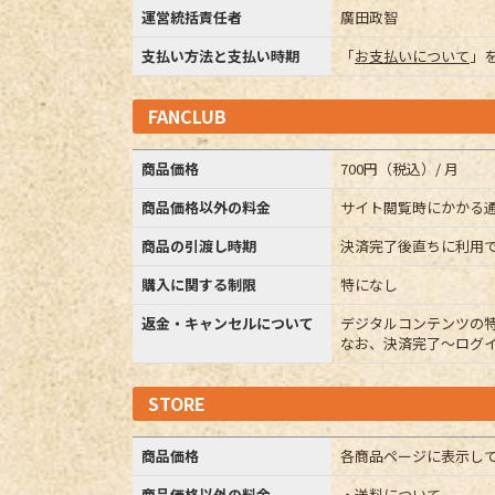
運営統括責任者
廣田政智
支払い方法と支払い時期
「
お支払いについて
」
FANCLUB
商品価格
700円（税込）/ 月
商品価格以外の料金
サイト閲覧時にかかる
商品の引渡し時期
決済完了後直ちに利用
購入に関する制限
特になし
返金・キャンセルについて
デジタルコンテンツの
なお、決済完了〜ログ
STORE
商品価格
各商品ページに表示し
商品価格以外の料金
・送料について