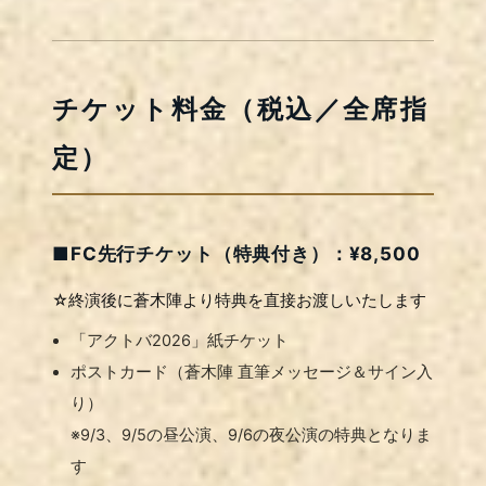
チケット料金（税込／全席指
定）
■FC先行チケット（特典付き）：¥8,500
☆終演後に蒼木陣より特典を直接お渡しいたします
「アクトバ2026」紙チケット
ポストカード（蒼木陣 直筆メッセージ＆サイン入
り）
※9/3、9/5の昼公演、9/6の夜公演の特典となりま
す