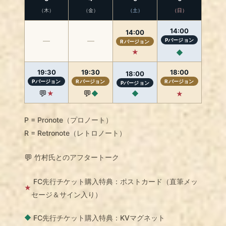
（木）
（金）
（土）
（日）
14:00
14:00
―
―
Pバージョン
Rバージョン
★
◆
19:30
19:30
18:00
18:00
Pバージョン
Rバージョン
Rバージョン
Pバージョン
💬
💬
◆
★
◆
★
P = Pronote（プロノート）
R = Retronote（レトロノート）
💬
竹村氏とのアフタートーク
FC先行チケット購入特典：ポストカード（直筆メッ
★
セージ＆サイン入り）
FC先行チケット購入特典：KVマグネット
◆