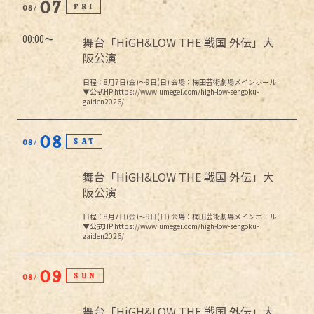
07
FRI
08
00:00
舞台「HiGH&LOW THE 戦国 外伝」大
阪公演
日程：8月7日(金)～9日(日) 会場：梅田芸術劇場メインホール
▼公式HP https://www.umegei.com/high-low-sengoku-
gaiden2026/
08
SAT
08
舞台「HiGH&LOW THE 戦国 外伝」大
阪公演
日程：8月7日(金)～9日(日) 会場：梅田芸術劇場メインホール
▼公式HP https://www.umegei.com/high-low-sengoku-
gaiden2026/
09
SUN
08
舞台「HiGH&LOW THE 戦国 外伝」大