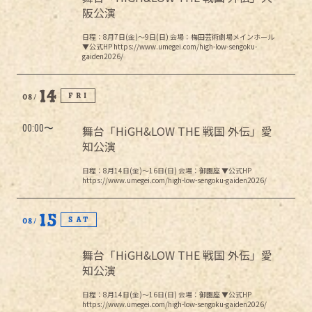
阪公演
日程：8月7日(金)～9日(日) 会場：梅田芸術劇場メインホール
▼公式HP https://www.umegei.com/high-low-sengoku-
gaiden2026/
14
FRI
08
00:00
舞台「HiGH&LOW THE 戦国 外伝」愛
知公演
日程：8月14日(金)～16日(日) 会場：御園座 ▼公式HP
https://www.umegei.com/high-low-sengoku-gaiden2026/
15
SAT
08
舞台「HiGH&LOW THE 戦国 外伝」愛
知公演
日程：8月14日(金)～16日(日) 会場：御園座 ▼公式HP
https://www.umegei.com/high-low-sengoku-gaiden2026/