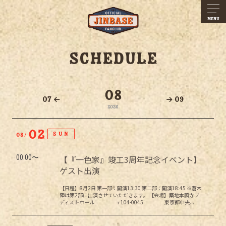
MENU
SCHEDULE
08
07
09
2026
02
SUN
08
00:00
【『一色家』竣工3周年記念イベント】
ゲスト出演
【日程】8月2日 第一部：開演13:30 第二部：開演18:45 ※蒼木
陣は第2部に出演させていただきます。 【会場】築地本願寺ブ
ディストホール 〒104-0045 東京都中央...